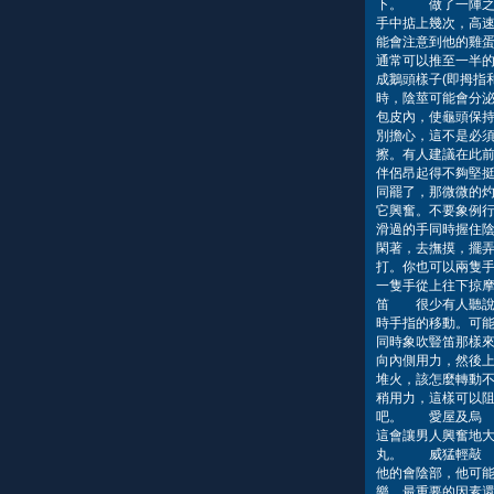
下。 做了一陣之
手中掂上幾次，高
能會注意到他的雞
通常可以推至一半
成鵝頭樣子(即拇指
時，陰莖可能會分
包皮內，使龜頭保
別擔心，這不是必
擦。有人建議在此
伴侶昂起得不夠堅挺
同罷了，那微微的
它興奮。不要象例
滑過的手同時握住陰
閑著，去撫摸，擺
打。你也可以兩隻
一隻手從上往下掠
笛 很少有人聽說
時手指的移動。可
同時象吹豎笛那樣
向內側用力，然後
堆火，該怎麼轉動
稍用力，這樣可以阻
吧。 愛屋及烏 
這會讓男人興奮地
丸。 威猛輕敲 
他的會陰部，他可
樂，最重要的因素