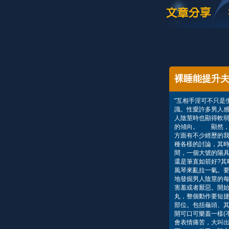
裸睡能提升
"互相手淫可不只是
識。性愛許多男人
人陰莖時也顯得軟
的傾向。 顯然，
方面有不少經歷的
種各樣的討論，其
間，一個大號的陽
還是筆直如箭好?其
風琴來亂拉一氣。
地發掘男人陰莖的
害羞或者厭惡。開
丸，整個動作要短
部位。包括龜頭、
開可口可樂蓋一樣(
會表情痛苦，大叫