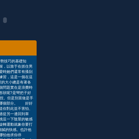
手勢技巧的基礎知
握，以致于在抓住男
愛時她們還常有搔刮
練習，這是一個在這
莖的大小總是有著各
個問題實在是浪費時
形狀呢?是彎把子好
擠捏。但是別當做是手
了哪個部分。 好好
道你對此並不害怕、
過從另一邊回到睾
挑逗一下陰莖的敏感
旋轉運動就象你要打
細膩的快感。也許他
哪怕他求你停