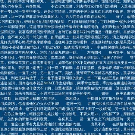
後，將你的手滑向他的睾丸，一定要輕柔地將它們抓在手指中，慢慢向外拉。如果它
速他它們有多重，有多性感。 不管你怎麼做，別去擠捏它們!否則浪漫的一天還沒開
蛋有一隻比另一隻垂得更低，這是正常情況，當你的手握正睾丸而且感覺舒服後，慢慢
的高度，這一方面也取決於他陰囊的大小。男人們是會喜歡你這樣的。 好了，放開
和另四指對捏)，輕輕抽拉他那憤怒的陰莖，在到達龜頭頂部時，可以離開一兩秒以
泌出一些潤滑液體，這是用來潤滑尿道使精子暢通遊出龜頭灣的。未割過包皮的陰莖通
持濕潤光滑。就著這液體潤滑來陰莖，有時它的麝香味對你們倆是一種摧欲劑。當然即
須的，也不每次在同一時刻出現。如果能用上一點外用潤滑液應該不錯，滴上幾滴於陰
前最好先用手心將潤滑液摩擦摩擦，這樣可使之便得暖和，以免讓熱情似火的陽具受
(最好不要發生這種情況)，可以給它抹一點肉桂質的軟膏，一半在性保健商店都有出
灼燒感會讓陰莖怒發沖天。別忘了給睾丸也塗一點。 左右開弓 用兩隻手，輪流
行公事那樣，使得節奏變得沉悶，馬馬虎虎，讓他愉悅直到他說：“我服了你啦!” 
莖，有些陰莖實在大得需要兩隻手，如果你的伴侶不是(顯然在東方這種情況更多一些
弄他的睾丸。若用得上兩隻手，則一齊上下套動，象打泵那樣。假像你正握著一根棒球
手錯開套動，一隻手上時，另一隻手向下。顯然，雙管齊下比單槍匹馬更有效，孤
摩陽具，到達底端時放手，另一隻手接著做同樣的動作。想一下兩名鐵匠是如何輪流砸
過這個詞，因為這根本就是MFM工作室發明的，兩手拿住陰莖，手指各在兩邊輪流輕
能你會覺得這好象沒什麼大不了的，但逐漸逐漸，陰莖會聚積很大的能量，讓他達到不
來點什麼，效果可想而知，不過本文談論的主要是手的要領。 書夾 兩手象書夾
上下搓動，這感覺你大概想也想得到。 鑽木取火 手指朝下左右抵住陰莖，現在
不用多說吧，你會讓他的心火久燒不滅! 乾坤一扣 用拇指和食指圍繞捏住陰莖的
斷血液的流通，也可起到穩定陰莖的用處(像是在陰莖上戴了一枚戒指)。另一隻手怎
在你拉撫他時，輕輕從睾丸處拉起一小撮陰毛。不要太用力，以免拔下來，應輕輕
大吼，並對你的新創舉感到敬畏。 各伺其主 當一隻手在上下抽拉陰莖時，另一
用一隻空出的手有力且親昵地拍打他大腿的內側。 出其不意 在抽拉他時另
能更為分開雙腿讓你能用得上勁，保證此法能讓他瘋狂。 說了這麼多方法，其時要
還是心理問題，在安全的前提下，盡可能幻想各種前所未及的行為。要想成為一名性愛