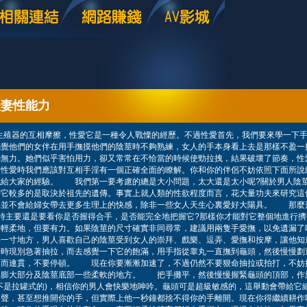
夫妻性能力
生殖器的互相摩擦，性愛它是一種令人戰慄的經歷。不過性愛首先，我們要來學一下
感覺他們的女伴在用手撫摸他們的陰莖時不夠熟練，女人的手本身看上去是那樣不盈一
弱無力。她們似乎害怕用力，卻又常常在不恰當的時候使勁拉拽，結果破壞了節奏，性
性愛時我們應該對互相手淫有一個正確全面的瞭解。你和你的伴侶不妨依照下面所說
我給大家的經驗。 我們第一要考慮的總是大小問題，太大還是太小呢?關於男人陰
時它較多的是取決於祖先的遺傳。事實上就人類的性欲程度而言，花大量功夫來研究這
具並不會給婦女帶去更多生理上的快感，除非一些女人天生心裏愛好大陽具。 那麼
時主要還是要看你是否握得合手，是否能完全地把握它?那樣你才能對它整個地進行
要輕柔地，但要有力。如果陰莖的尺寸確實非同尋常，建議用兩隻手愛撫，以免遺漏
每一寸地方，男人喜歡自己的陰莖受到女人的崇拜、戲樂、逗弄、愛撫和按摩，讓他知
始時現別急著抽拉，而去感覺一下它的飽滿，用手指從睾丸一直撫到龜頭，然後慢慢劃
捷而連貫，不要停頓。 現在你要漸漸加速了，不過仍然不要狠命抽拉或拍打，不妨
其膨大部分及陰莖底部一些柔軟的地方。 把手攤平，然後慢慢握緊龜頭的頂部，作
不是拉罐式的)，相信你的男人會快樂地呻吟。龜頭可是超級敏感的，這舉動會帶給它
出聲，甚至想推開你的手，但實際上他一秒鐘都捨不得你的手離開。現在你得繼續耕作