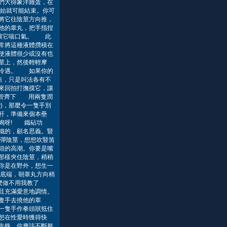
們大得象洋雞蛋，在
始就可能結束。你可
將它往陰莖方向推，
他的睾丸，把手指捏
便讓它喘口氣。 此
常將這種液體攢積在
使液體很少或沒有也
莖上，然後輕輕摩
到冷遇。 如果你的
售，只是叫法各有不
來回拍打撫摸它，讓
雙管齊下 用兩隻潤
)，那麼令一隻手別
杆，準備來個本壘
掌難鳴呀! 鐵砧功
鐵的，顧名思義。豎
彈陰莖，想想吹豎笛
錯的高潮。你要是嘴
那樣夾住陰莖，稍稍
你是在野外，想生一
底端，朝睾丸方向稍
麼做不用我教了
且充滿愛意地調情。
隻手去撓他的睾
一隻手作拳頭狀抵住
想在性愛時獲得快
先鋒，你應該不斷努