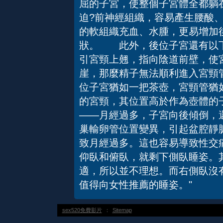
屈的子宮，使整個子宮體全都躺
迫?前神經組織，容易產生腰酸
的軟組織充血、水腫，更易增加
狀。 此外，後位子宮還有以
引宮頸上翹，指向陰道前壁，使
崖，那麼精子無法順利進入宮頸
位子宮猶如一把茶壺，宮頸管猶
的宮頸，其位置高於作為壺體
——月經過多，子宮向後傾倒，
巢輸卵管位置變異，引起盆腔靜
致月經過多。這也容易導致性交
仰臥和俯臥，就剩下側臥睡姿。
適，所以並不理想。而右側臥沒
值得向女性推薦的睡姿。"
sex520免費影片
：
Sitemap